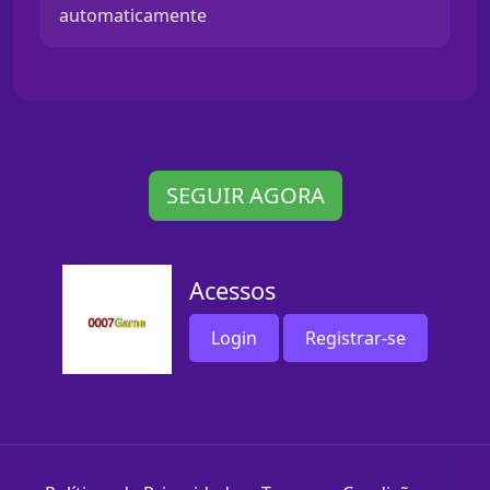
automaticamente
SEGUIR AGORA
Acessos
Login
Registrar-se