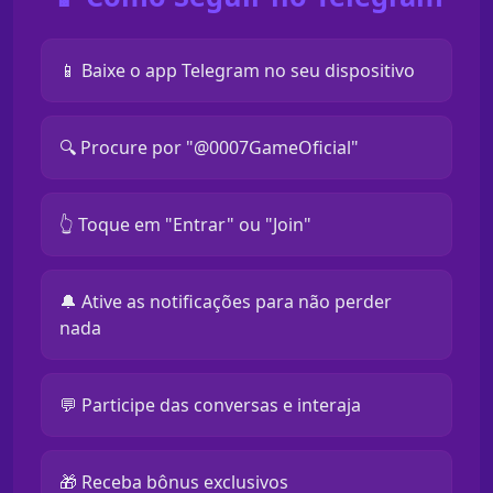
📱 Baixe o app Telegram no seu dispositivo
🔍 Procure por "@0007GameOficial"
👆 Toque em "Entrar" ou "Join"
🔔 Ative as notificações para não perder
nada
💬 Participe das conversas e interaja
🎁 Receba bônus exclusivos