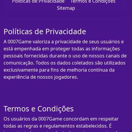
Políticas de Privacidade
Termos e Condições
Sitemap
Políticas de Privacidade
A 0007Game valoriza a privacidade de seus usuários e
está empenhada em proteger todas as informações
pessoais fornecidas durante o uso de nossos canais de
comunicação. Todos os dados coletados são utilizados
exclusivamente para fins de melhoria contínua da
experiência de nossos jogadores.
Termos e Condições
Os usuários da 0007Game concordam em respeitar
todas as regras e regulamentos estabelecidos. É