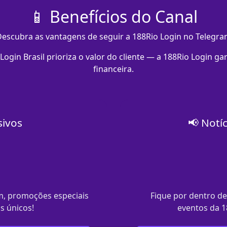
📱 Benefícios do Canal
escubra as vantagens de seguir a 188Rio Login no Telegr
Login Brasil prioriza o valor do cliente — a 188Rio Login g
financeira.
sivos
📢 Notí
m, promoções especiais
Fique por dentro d
s únicos!
eventos da 1