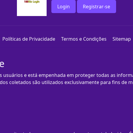
Login
Registrar-se
Políticas de Privacidade
Termos e Condições
Sitemap
de
eus usuários e está empenhada em proteger todas as inform
os coletados são utilizados exclusivamente para fins de m