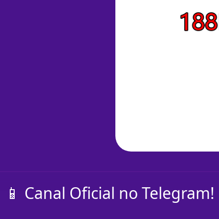
📱 Canal Oficial no Telegram!