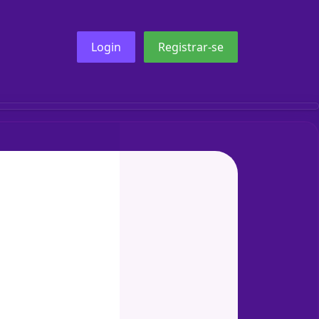
Login
Registrar-se