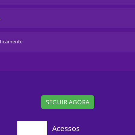
a
aticamente
SEGUIR AGORA
Acessos