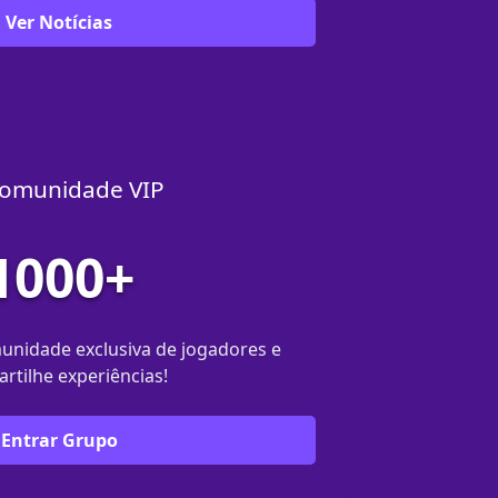
Ver Notícias
Comunidade VIP
1000+
unidade exclusiva de jogadores e
rtilhe experiências!
Entrar Grupo