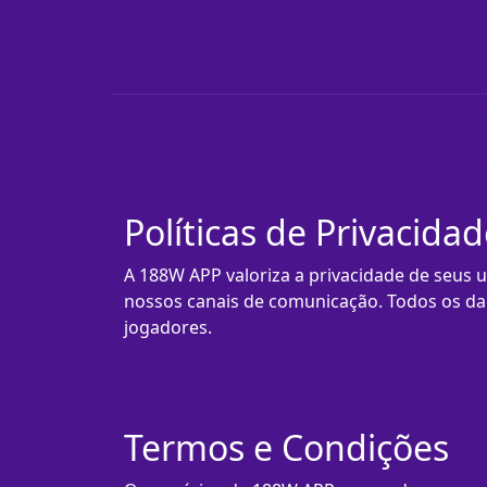
Políticas de Privacida
A 188W APP valoriza a privacidade de seus
nossos canais de comunicação. Todos os dad
jogadores.
Termos e Condições