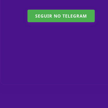
SEGUIR NO TELEGRAM