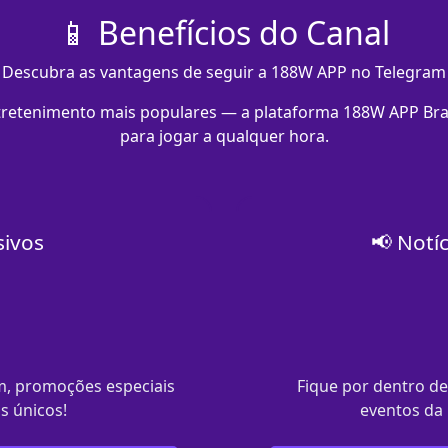
📱 Benefícios do Canal
Descubra as vantagens de seguir a 188W APP no Telegram
etenimento mais populares — a plataforma 188W APP Brasil
para jogar a qualquer hora.
sivos
📢 Notí
m, promoções especiais
Fique por dentro d
s únicos!
eventos da