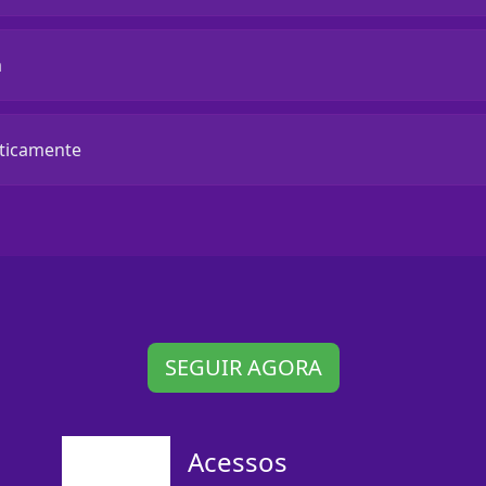
a
aticamente
SEGUIR AGORA
Acessos