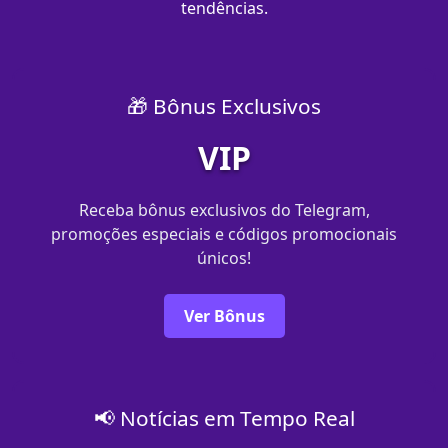
tendências.
🎁 Bônus Exclusivos
VIP
Receba bônus exclusivos do Telegram,
promoções especiais e códigos promocionais
únicos!
Ver Bônus
📢 Notícias em Tempo Real