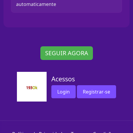
automaticamente
SEGUIR AGORA
Acessos
Login
Registrar-se