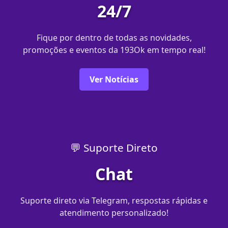
24/7
Fique por dentro de todas as novidades,
promoções e eventos da 193Ok em tempo real!
Ver Notícias
💬 Suporte Direto
Chat
Suporte direto via Telegram, respostas rápidas e
atendimento personalizado!