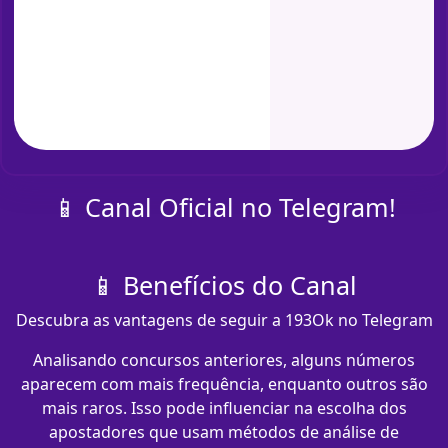
📱 Canal Oficial no Telegram!
📱 Benefícios do Canal
Descubra as vantagens de seguir a 193Ok no Telegram
Analisando concursos anteriores, alguns números
aparecem com mais frequência, enquanto outros são
mais raros. Isso pode influenciar na escolha dos
apostadores que usam métodos de análise de