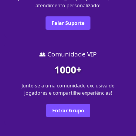
atendimento personalizado!
Falar Suporte
👥 Comunidade VIP
1000+
Junte-se a uma comunidade exclusiva de
jogadores e compartilhe experiências!
Entrar Grupo