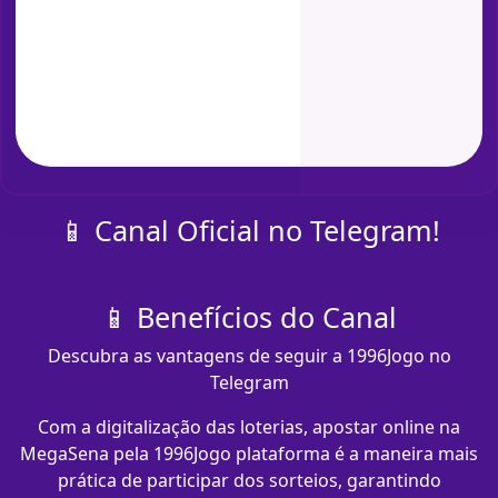
📱 Canal Oficial no Telegram!
📱 Benefícios do Canal
Descubra as vantagens de seguir a 1996Jogo no
Telegram
Com a digitalização das loterias, apostar online na
MegaSena pela 1996Jogo plataforma é a maneira mais
prática de participar dos sorteios, garantindo