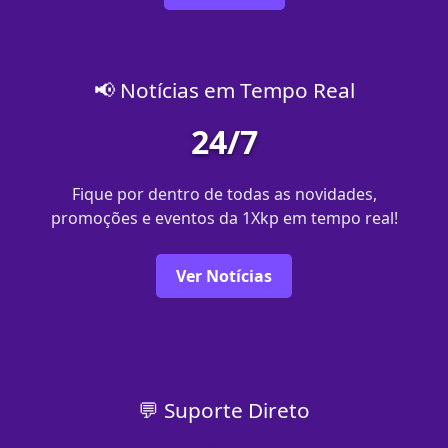
📢 Notícias em Tempo Real
24/7
Fique por dentro de todas as novidades,
promoções e eventos da 1Xkp em tempo real!
Ver Notícias
💬 Suporte Direto