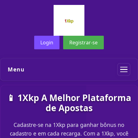
Login
Registrar-se
Menu
📱 1Xkp A Melhor Plataforma
de Apostas
Cadastre-se na 1Xkp para ganhar bônus no
cadastro e em cada recarga. Com a 1Xkp, você