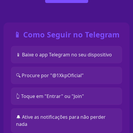
📱 Como Seguir no Telegram
📱 Baixe o app Telegram no seu dispositivo
🔍 Procure por "@1XkpOficial"
👆 Toque em "Entrar" ou "Join"
🔔 Ative as notificações para não perder
nada