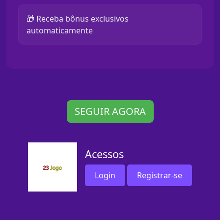
🎁 Receba bônus exclusivos
automaticamente
SEGUIR AGORA
Acessos
Login
Registrar-se