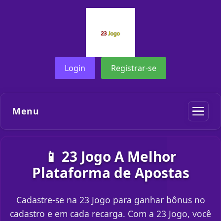
Login
Registrar-se
Menu
📱 23 Jogo A Melhor
Plataforma de Apostas
Cadastre-se na 23 Jogo para ganhar bônus no
cadastro e em cada recarga. Com a 23 Jogo, você