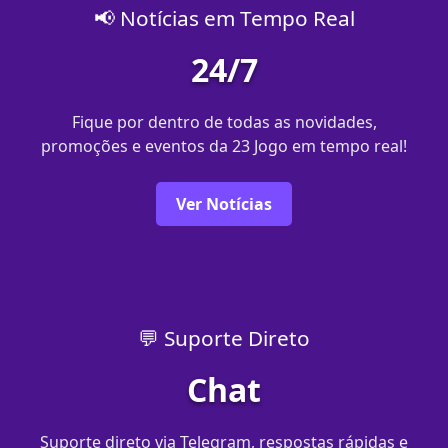
📢 Notícias em Tempo Real
24/7
Fique por dentro de todas as novidades,
promoções e eventos da 23 Jogo em tempo real!
Ver Notícias
💬 Suporte Direto
Chat
Suporte direto via Telegram, respostas rápidas e