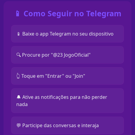
📱 Como Seguir no Telegram
📱 Baixe o app Telegram no seu dispositivo
🔍 Procure por "@23 JogoOficial"
👆 Toque em "Entrar" ou "Join"
🔔 Ative as notificações para não perder
nada
💬 Participe das conversas e interaja