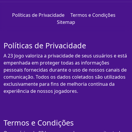
Políticas de Privacidade
Termos e Condições
Sitemap
Políticas de Privacidade
A 23 Jogo valoriza a privacidade de seus usuários e está
empenhada em proteger todas as informações
pessoais fornecidas durante o uso de nossos canais de
comunicação. Todos os dados coletados são utilizados
exclusivamente para fins de melhoria contínua da
experiência de nossos jogadores.
Termos e Condições