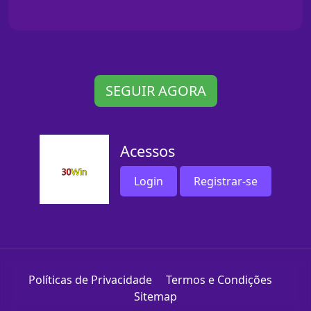
SEGUIR AGORA
Acessos
Login
Registrar-se
Políticas de Privacidade
Termos e Condições
Sitemap