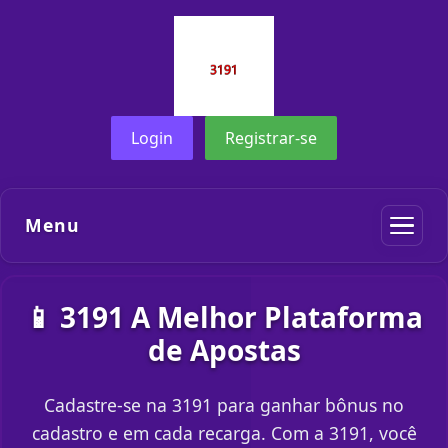
Login
Registrar-se
Menu
📱 3191 A Melhor Plataforma
de Apostas
Cadastre-se na 3191 para ganhar bônus no
cadastro e em cada recarga. Com a 3191, você