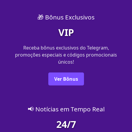
🎁 Bônus Exclusivos
VIP
Receba bônus exclusivos do Telegram,
promoções especiais e códigos promocionais
únicos!
Ver Bônus
📢 Notícias em Tempo Real
24/7