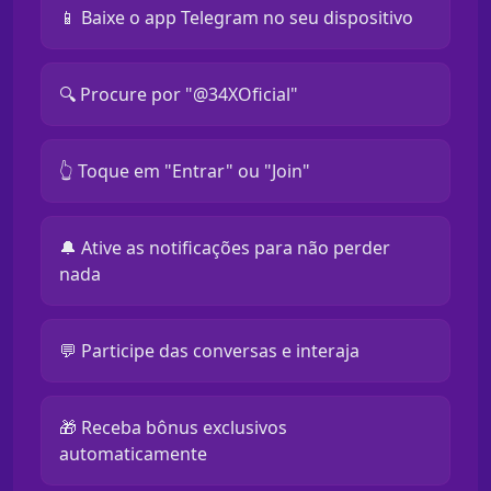
📱 Baixe o app Telegram no seu dispositivo
🔍 Procure por "@34XOficial"
👆 Toque em "Entrar" ou "Join"
🔔 Ative as notificações para não perder
nada
💬 Participe das conversas e interaja
🎁 Receba bônus exclusivos
automaticamente