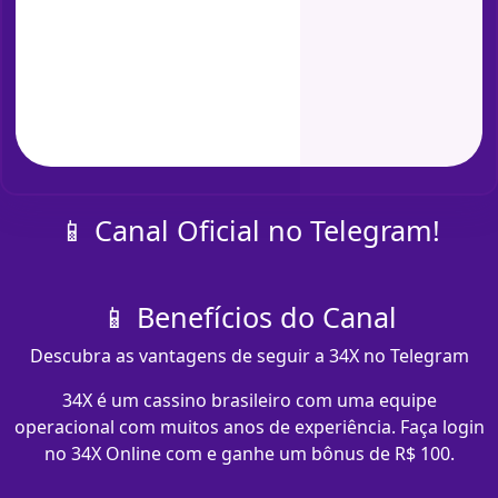
📱 Canal Oficial no Telegram!
📱 Benefícios do Canal
Descubra as vantagens de seguir a 34X no Telegram
34X é um cassino brasileiro com uma equipe
operacional com muitos anos de experiência. Faça login
no 34X Online com e ganhe um bônus de R$ 100.