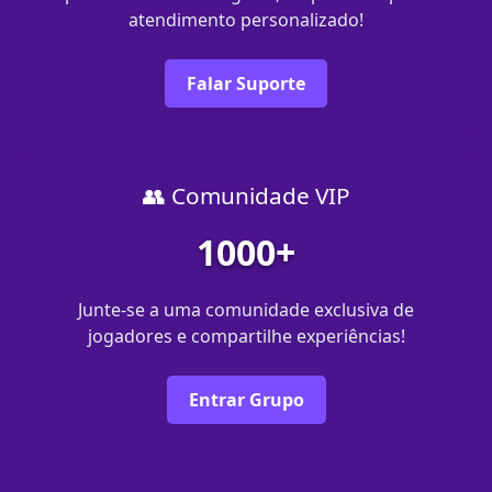
atendimento personalizado!
Falar Suporte
👥 Comunidade VIP
1000+
Junte-se a uma comunidade exclusiva de
jogadores e compartilhe experiências!
Entrar Grupo