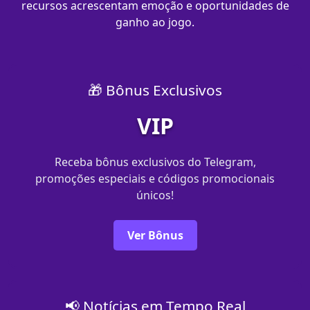
recursos acrescentam emoção e oportunidades de
ganho ao jogo.
🎁 Bônus Exclusivos
VIP
Receba bônus exclusivos do Telegram,
promoções especiais e códigos promocionais
únicos!
Ver Bônus
📢 Notícias em Tempo Real