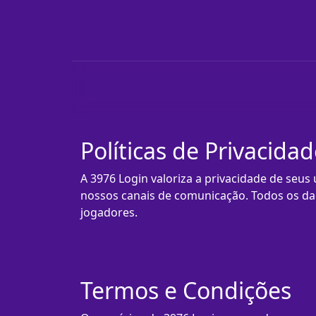
Políticas de Privacida
A 3976 Login valoriza a privacidade de seu
nossos canais de comunicação. Todos os dad
jogadores.
Termos e Condições