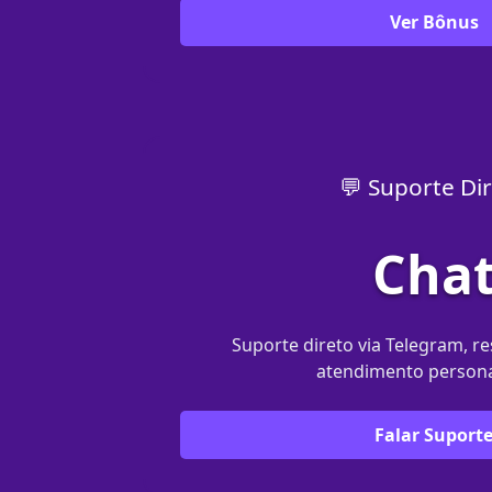
Ver Bônus
💬 Suporte Di
Cha
Suporte direto via Telegram, r
atendimento persona
Falar Suport