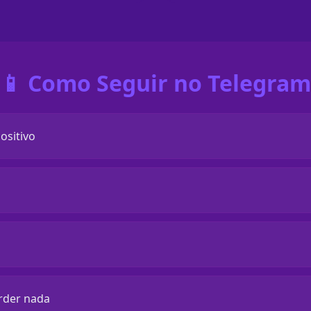
📱 Como Seguir no Telegram
ositivo
"
erder nada