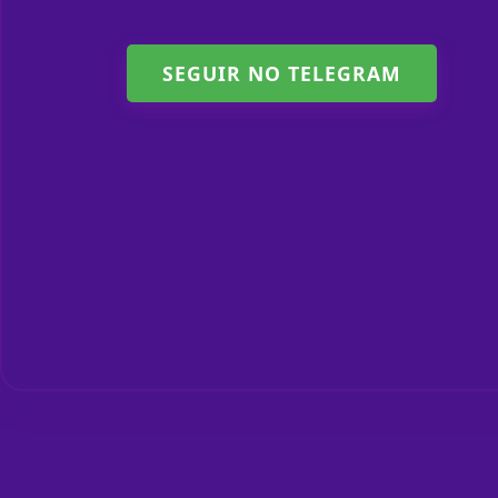
SEGUIR NO TELEGRAM