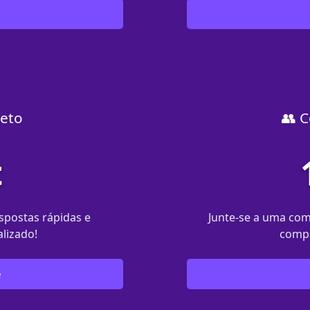
reto
👥 
t
espostas rápidas e
Junte-se a uma com
lizado!
compa
e