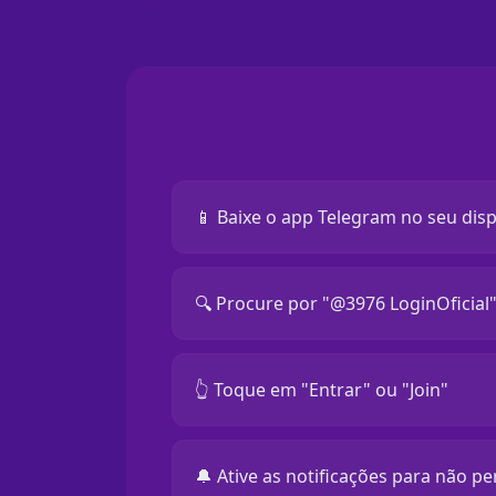
📱 Baixe o app Telegram no seu disp
🔍 Procure por "@3976 LoginOficial
👆 Toque em "Entrar" ou "Join"
🔔 Ative as notificações para não p