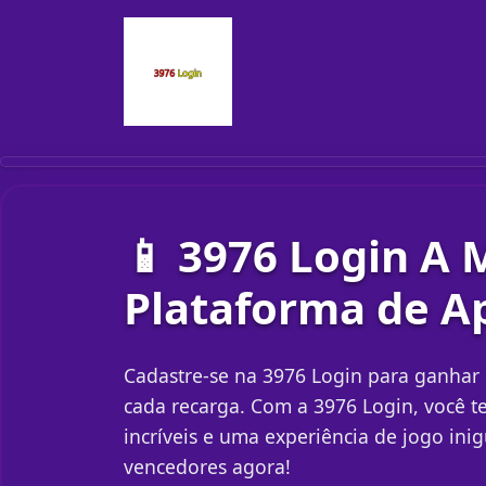
📱 3976 Login A 
Plataforma de A
Cadastre-se na 3976 Login para ganhar
cada recarga. Com a 3976 Login, você 
incríveis e uma experiência de jogo inig
vencedores agora!