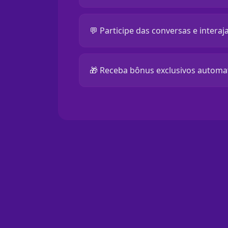
💬 Participe das conversas e interaj
🎁 Receba bônus exclusivos autom