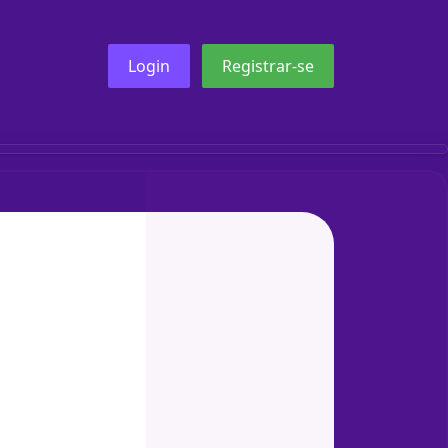
Login
Registrar-se