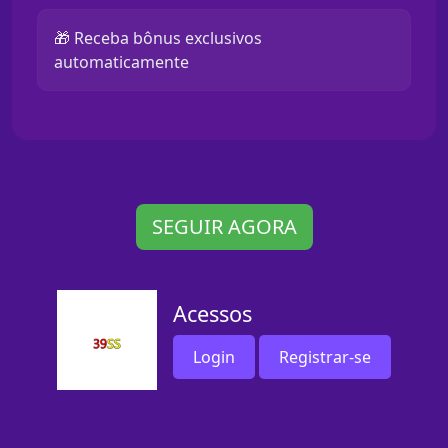
🎁 Receba bônus exclusivos
automaticamente
SEGUIR AGORA
Acessos
Login
Registrar-se