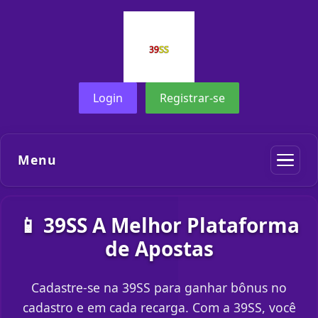
Login
Registrar-se
Menu
📱 39SS A Melhor Plataforma
de Apostas
Cadastre-se na 39SS para ganhar bônus no
cadastro e em cada recarga. Com a 39SS, você