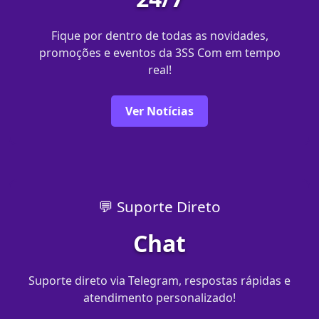
Fique por dentro de todas as novidades,
promoções e eventos da 3SS Com em tempo
real!
Ver Notícias
💬 Suporte Direto
Chat
Suporte direto via Telegram, respostas rápidas e
atendimento personalizado!