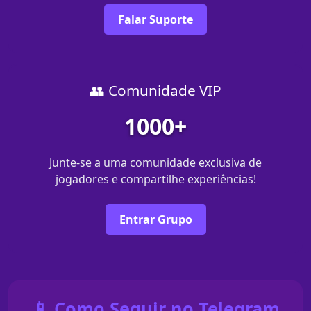
Falar Suporte
👥 Comunidade VIP
1000+
Junte-se a uma comunidade exclusiva de
jogadores e compartilhe experiências!
Entrar Grupo
📱 Como Seguir no Telegram