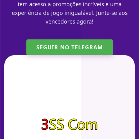
tem acesso a promoções incríveis e uma
experiência de jogo inigualável. Junte-se aos
vencedores agora!
SEGUIR NO TELEGRAM