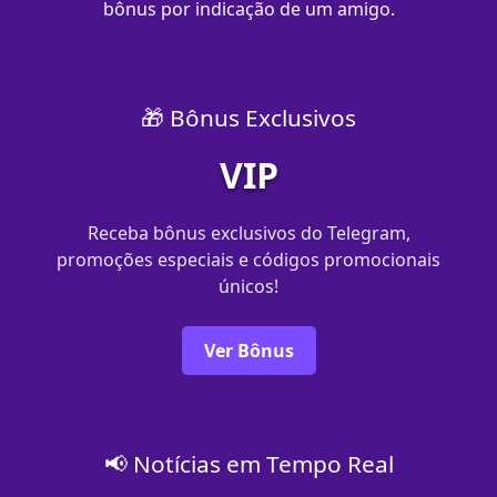
bônus por indicação de um amigo.
🎁 Bônus Exclusivos
VIP
Receba bônus exclusivos do Telegram,
promoções especiais e códigos promocionais
únicos!
Ver Bônus
📢 Notícias em Tempo Real