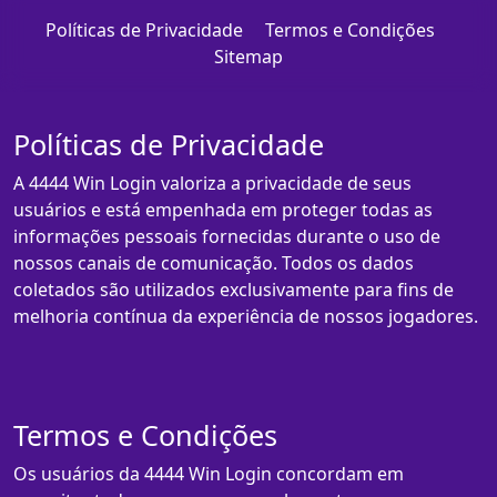
Políticas de Privacidade
Termos e Condições
Sitemap
Políticas de Privacidade
A 4444 Win Login valoriza a privacidade de seus
usuários e está empenhada em proteger todas as
informações pessoais fornecidas durante o uso de
nossos canais de comunicação. Todos os dados
coletados são utilizados exclusivamente para fins de
melhoria contínua da experiência de nossos jogadores.
Termos e Condições
Os usuários da 4444 Win Login concordam em