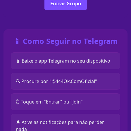
Entrar Grupo
📱 Como Seguir no Telegram
📱 Baixe o app Telegram no seu dispositivo
🔍 Procure por "@444Ok.ComOficial"
👆 Toque em "Entrar" ou "Join"
🔔 Ative as notificações para não perder
nada