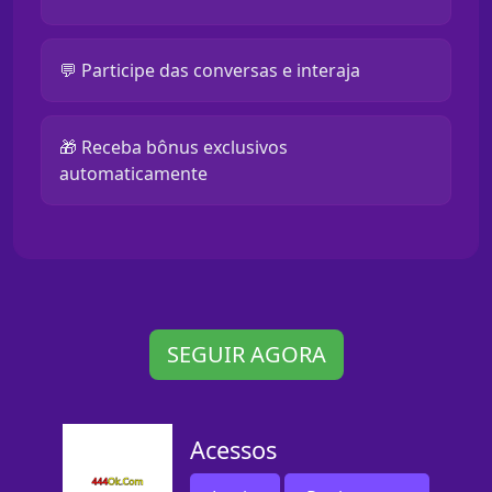
💬 Participe das conversas e interaja
🎁 Receba bônus exclusivos
automaticamente
SEGUIR AGORA
Acessos