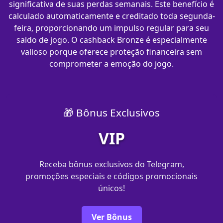
significativa de suas perdas semanais. Este benefício é
calculado automaticamente e creditado toda segunda-
feira, proporcionando um impulso regular para seu
saldo de jogo. O cashback Bronze é especialmente
valioso porque oferece proteção financeira sem
comprometer a emoção do jogo.
🎁 Bônus Exclusivos
VIP
Receba bônus exclusivos do Telegram,
promoções especiais e códigos promocionais
únicos!
Ver Bônus