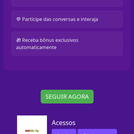
💬 Participe das conversas e interaja
🎁 Receba bônus exclusivos
automaticamente
SEGUIR AGORA
Acessos