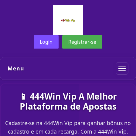
Login
Registrar-se
Menu
📱 444Win Vip A Melhor
Plataforma de Apostas
Cadastre-se na 444Win Vip para ganhar bônus no
cadastro e em cada recarga. Com a 444Win Vip,