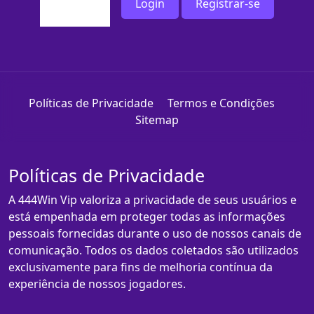
Login
Registrar-se
Políticas de Privacidade
Termos e Condições
Sitemap
Políticas de Privacidade
A 444Win Vip valoriza a privacidade de seus usuários e
está empenhada em proteger todas as informações
pessoais fornecidas durante o uso de nossos canais de
comunicação. Todos os dados coletados são utilizados
exclusivamente para fins de melhoria contínua da
experiência de nossos jogadores.