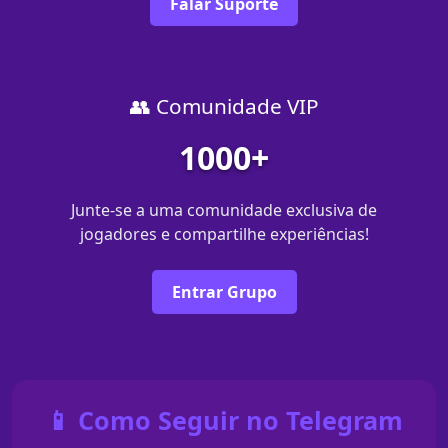
Falar Suporte
👥 Comunidade VIP
1000+
Junte-se a uma comunidade exclusiva de
jogadores e compartilhe experiências!
Entrar Grupo
📱 Como Seguir no Telegram