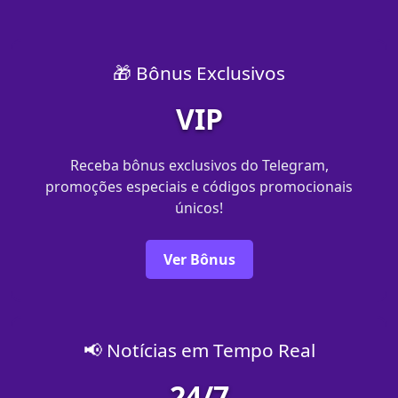
🎁 Bônus Exclusivos
VIP
Receba bônus exclusivos do Telegram,
promoções especiais e códigos promocionais
únicos!
Ver Bônus
📢 Notícias em Tempo Real
24/7