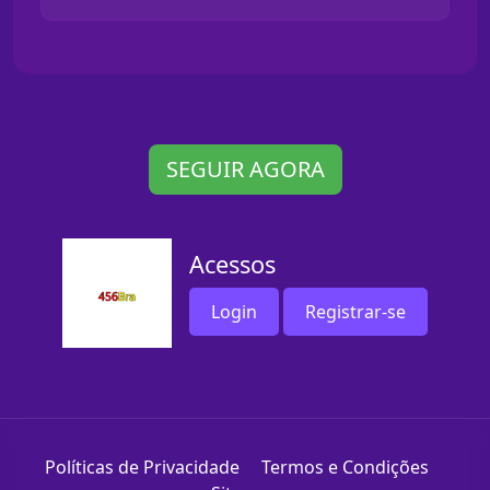
SEGUIR AGORA
Acessos
Login
Registrar-se
Políticas de Privacidade
Termos e Condições