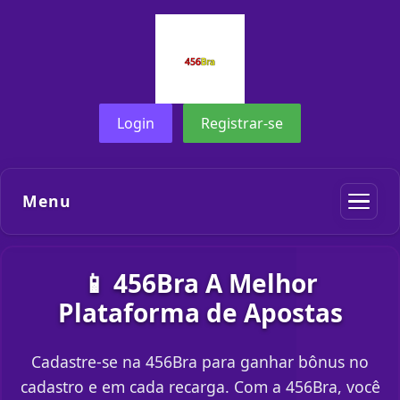
Login
Registrar-se
Menu
📱 456Bra A Melhor
Plataforma de Apostas
Cadastre-se na 456Bra para ganhar bônus no
cadastro e em cada recarga. Com a 456Bra, você