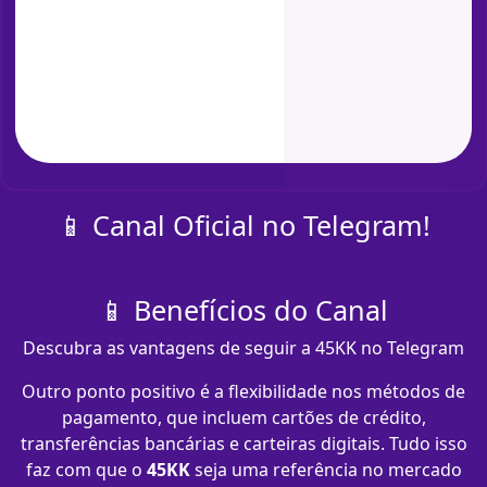
📱 Canal Oficial no Telegram!
📱 Benefícios do Canal
Descubra as vantagens de seguir a 45KK no Telegram
Outro ponto positivo é a flexibilidade nos métodos de
pagamento, que incluem cartões de crédito,
transferências bancárias e carteiras digitais. Tudo isso
faz com que o
45KK
seja uma referência no mercado