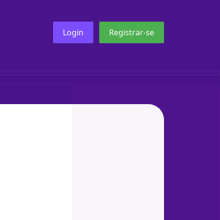
Login
Registrar-se