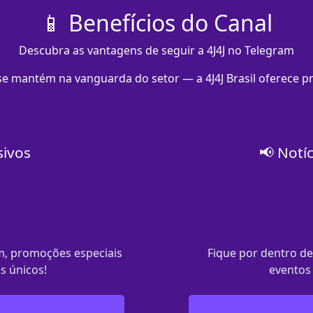
📱 Benefícios do Canal
Descubra as vantagens de seguir a 4J4J no Telegram
 se mantém na vanguarda do setor — a 4J4J Brasil oferece p
sivos
📢 Notí
m, promoções especiais
Fique por dentro d
s únicos!
eventos 