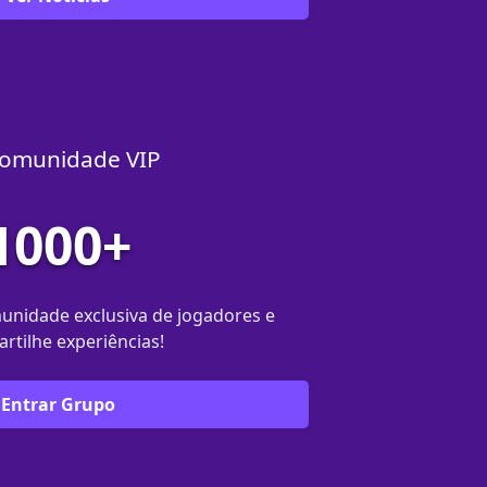
Comunidade VIP
1000+
unidade exclusiva de jogadores e
rtilhe experiências!
Entrar Grupo