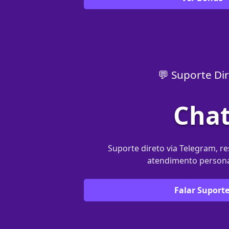
💬 Suporte Di
Cha
Suporte direto via Telegram, r
atendimento persona
Falar Suport