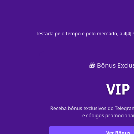
Testada pelo tempo e pelo mercado, a 4J4J
🎁 Bônus Exclu
VIP
Receba bônus exclusivos do Telegra
e códigos promocionai
Ver Bônus