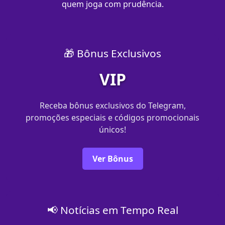
quem joga com prudência.
🎁 Bônus Exclusivos
VIP
Receba bônus exclusivos do Telegram,
promoções especiais e códigos promocionais
únicos!
Ver Bônus
📢 Notícias em Tempo Real