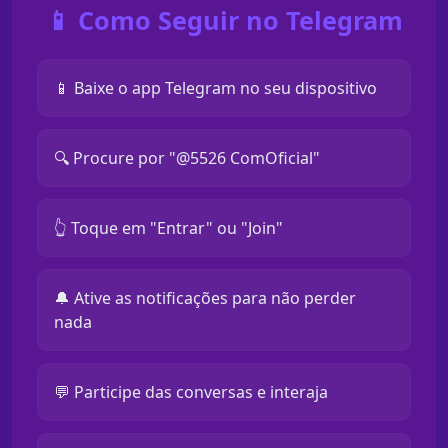
📱 Como Seguir no Telegram
📱 Baixe o app Telegram no seu dispositivo
🔍 Procure por "@5526 ComOficial"
👆 Toque em "Entrar" ou "Join"
🔔 Ative as notificações para não perder
nada
💬 Participe das conversas e interaja