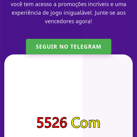
você tem acesso a promoções incríveis e uma
experiência de jogo inigualável. Junte-se aos
vencedores agora!
SEGUIR NO TELEGRAM