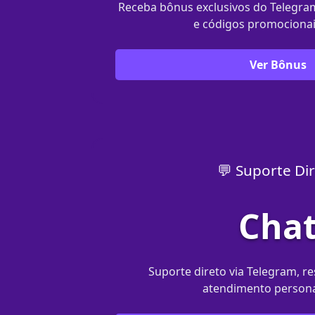
Receba bônus exclusivos do Telegra
e códigos promocionai
Ver Bônus
💬 Suporte Di
Cha
Suporte direto via Telegram, r
atendimento persona