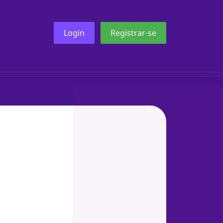
Login
Registrar-se