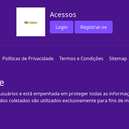
Acessos
Login
Registrar-se
Políticas de Privacidade
Termos e Condições
Sitemap
de
s usuários e está empenhada em proteger todas as informa
os coletados são utilizados exclusivamente para fins de m