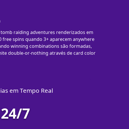
m
de tomb raiding adventures renderizados em
 10 free spins quando 3+ aparecem anywhere
quando winning combinations são formadas,
te double-or-nothing através de card color
cias em Tempo Real
24/7