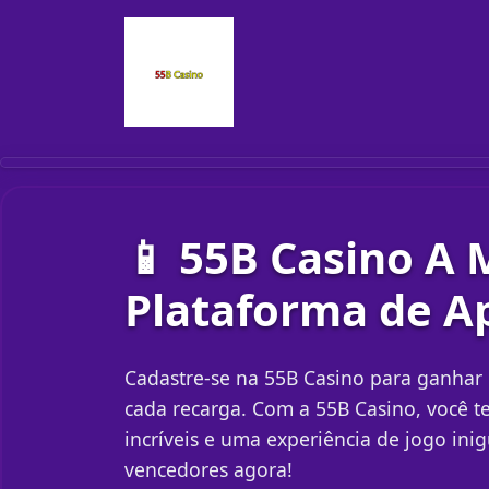
📱 55B Casino A 
Plataforma de A
Cadastre-se na 55B Casino para ganhar
cada recarga. Com a 55B Casino, você 
incríveis e uma experiência de jogo inig
vencedores agora!