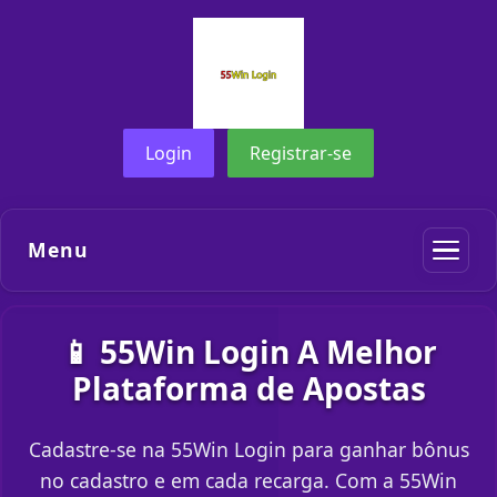
Login
Registrar-se
Menu
📱 55Win Login A Melhor
Plataforma de Apostas
Cadastre-se na 55Win Login para ganhar bônus
no cadastro e em cada recarga. Com a 55Win