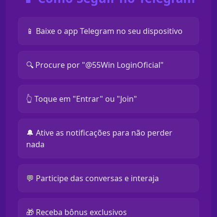
📱 Baixe o app Telegram no seu dispositivo
🔍 Procure por "@55Win LoginOficial"
👆 Toque em "Entrar" ou "Join"
🔔 Ative as notificações para não perder
nada
💬 Participe das conversas e interaja
🎁 Receba bônus exclusivos