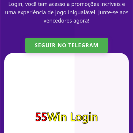
Login, você tem acesso a promoções incríveis e
uma experiência de jogo inigualável. Junte-se aos
vencedores agora!
SEGUIR NO TELEGRAM