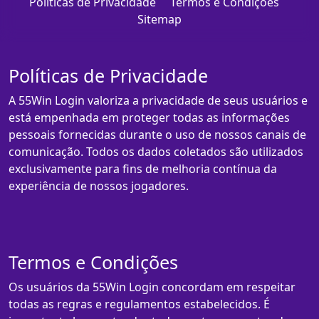
Políticas de Privacidade
Termos e Condições
Sitemap
Políticas de Privacidade
A 55Win Login valoriza a privacidade de seus usuários e
está empenhada em proteger todas as informações
pessoais fornecidas durante o uso de nossos canais de
comunicação. Todos os dados coletados são utilizados
exclusivamente para fins de melhoria contínua da
experiência de nossos jogadores.
Termos e Condições
Os usuários da 55Win Login concordam em respeitar
todas as regras e regulamentos estabelecidos. É