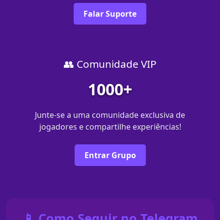
Falar Suporte
👥 Comunidade VIP
1000+
Junte-se a uma comunidade exclusiva de
jogadores e compartilhe experiências!
Entrar Grupo
📱 Como Seguir no Telegram