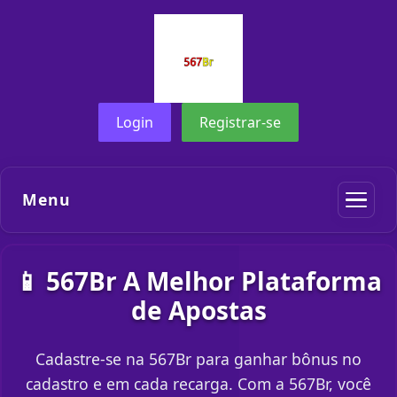
Login
Registrar-se
Menu
📱 567Br A Melhor Plataforma
de Apostas
Cadastre-se na 567Br para ganhar bônus no
cadastro e em cada recarga. Com a 567Br, você