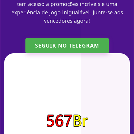
tem acesso a promoções incríveis e uma
experiência de jogo inigualável. Junte-se aos
vencedores agora!
SEGUIR NO TELEGRAM