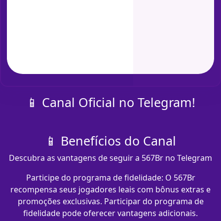
📱 Canal Oficial no Telegram!
📱 Benefícios do Canal
Descubra as vantagens de seguir a 567Br no Telegram
Participe do programa de fidelidade: O 567Br
recompensa seus jogadores leais com bônus extras e
promoções exclusivas. Participar do programa de
fidelidade pode oferecer vantagens adicionais.