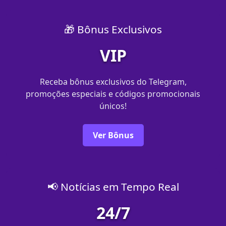
🎁 Bônus Exclusivos
VIP
Receba bônus exclusivos do Telegram,
promoções especiais e códigos promocionais
únicos!
Ver Bônus
📢 Notícias em Tempo Real
24/7