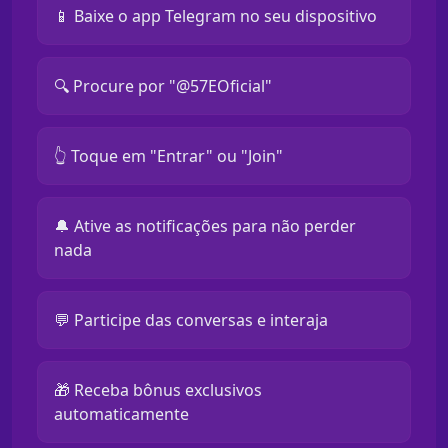
📱 Baixe o app Telegram no seu dispositivo
🔍 Procure por "@57EOficial"
👆 Toque em "Entrar" ou "Join"
🔔 Ative as notificações para não perder
nada
💬 Participe das conversas e interaja
🎁 Receba bônus exclusivos
automaticamente