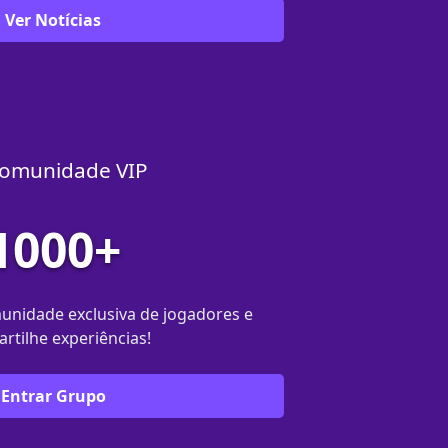
Ver Notícias
Comunidade VIP
1000+
unidade exclusiva de jogadores e
rtilhe experiências!
Entrar Grupo