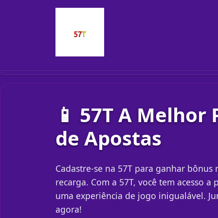
📱 57T A Melhor
de Apostas
Cadastre-se na 57T para ganhar bônus 
recarga. Com a 57T, você tem acesso a 
uma experiência de jogo inigualável. J
agora!