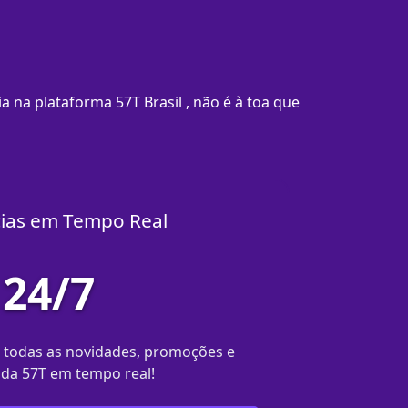
 na plataforma 57T Brasil , não é à toa que
cias em Tempo Real
24/7
e todas as novidades, promoções e
 da 57T em tempo real!