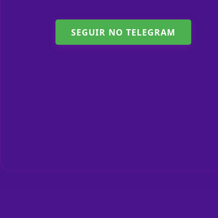
SEGUIR NO TELEGRAM