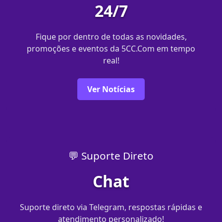
24/7
Fique por dentro de todas as novidades,
promoções e eventos da 5CC.Com em tempo
real!
Ver Notícias
💬 Suporte Direto
Chat
Suporte direto via Telegram, respostas rápidas e
atendimento personalizado!