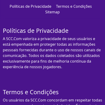
Políticas de Privacidade
Termos e Condições
Sitemap
Políticas de Privacidade
A 5CC.Com valoriza a privacidade de seus usuários e
está empenhada em proteger todas as informações
pessoais fornecidas durante o uso de nossos canais de
comunicação. Todos os dados coletados são utilizados
exclusivamente para fins de melhoria contínua da
experiência de nossos jogadores.
Termos e Condições
Os usuários da 5CC.Com concordam em respeitar todas