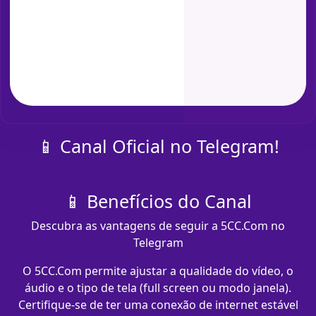
📱 Canal Oficial no Telegram!
📱 Benefícios do Canal
Descubra as vantagens de seguir a 5CC.Com no
Telegram
O 5CC.Com permite ajustar a qualidade do vídeo, o
áudio e o tipo de tela (full screen ou modo janela).
Certifique-se de ter uma conexão de internet estável