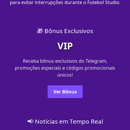
para evitar interrupções durante o Futebol Studio.
🎁 Bônus Exclusivos
VIP
Receba bônus exclusivos do Telegram,
promoções especiais e códigos promocionais
únicos!
Ver Bônus
📢 Notícias em Tempo Real