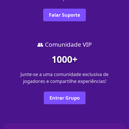
Falar Suporte
👥 Comunidade VIP
1000+
Junte-se a uma comunidade exclusiva de
jogadores e compartilhe experiências!
Entrar Grupo