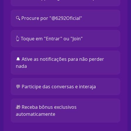
🔍 Procure por "@6292Oficial"
👆 Toque em "Entrar" ou "Join"
🔔 Ative as notificações para não perder
nada
💬 Participe das conversas e interaja
🎁 Receba bônus exclusivos
automaticamente