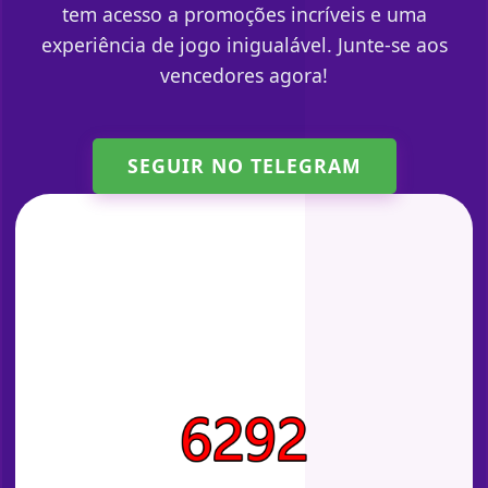
tem acesso a promoções incríveis e uma
experiência de jogo inigualável. Junte-se aos
vencedores agora!
SEGUIR NO TELEGRAM