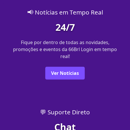
📢 Notícias em Tempo Real
24/7
Fique por dentro de todas as novidades,
promoções e eventos da 66Brl Login em tempo
real!
Ver Notícias
💬 Suporte Direto
Chat