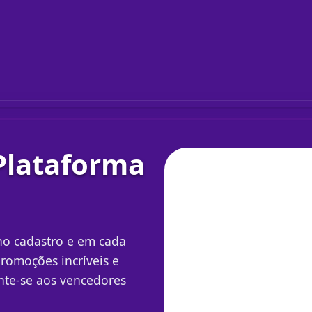
Plataforma
no cadastro e em cada
romoções incríveis e
unte-se aos vencedores