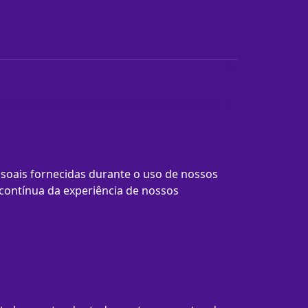
ssoais fornecidas durante o uso de nossos
 contínua da experiência de nossos