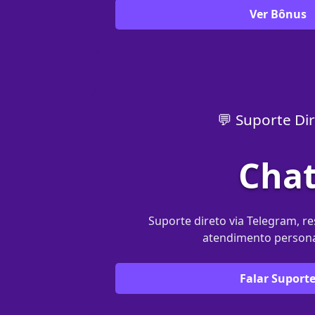
Ver Bônus
💬 Suporte Di
Cha
Suporte direto via Telegram, r
atendimento persona
Falar Suport