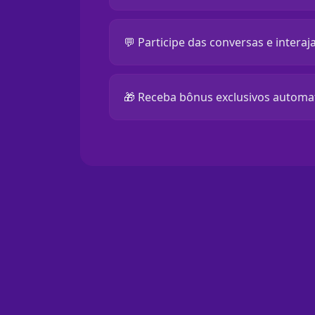
💬 Participe das conversas e interaj
🎁 Receba bônus exclusivos autom