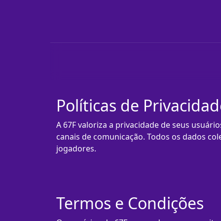
Políticas de Privacida
A 67F valoriza a privacidade de seus usuár
canais de comunicação. Todos os dados cole
jogadores.
Termos e Condições