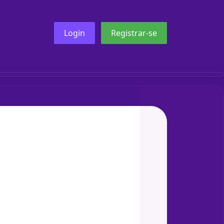
Login
Registrar-se