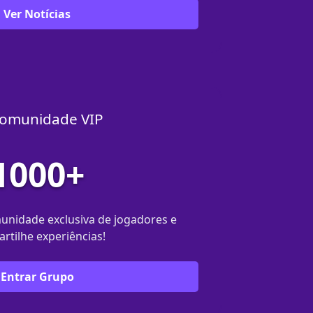
Ver Notícias
Comunidade VIP
1000+
unidade exclusiva de jogadores e
rtilhe experiências!
Entrar Grupo