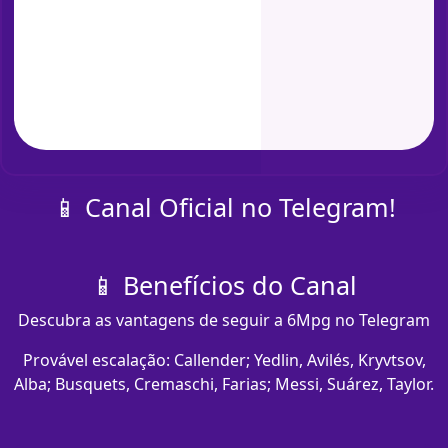
📱 Canal Oficial no Telegram!
📱 Benefícios do Canal
Descubra as vantagens de seguir a 6Mpg no Telegram
Provável escalação: Callender; Yedlin, Avilés, Kryvtsov,
Alba; Busquets, Cremaschi, Farias; Messi, Suárez, Taylor.