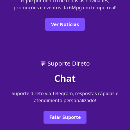
Fique por dentro de todas as novidades,
promoções e eventos da 6Mpg em tempo real!
Ver Notícias
💬 Suporte Direto
Chat
Suporte direto via Telegram, respostas rápidas e
atendimento personalizado!
Falar Suporte