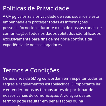
Políticas de Privacidade
A 6Mpg valoriza a privacidade de seus usuários e está
empenhada em proteger todas as informações
pessoais fornecidas durante o uso de nossos canais de
comunicação. Todos os dados coletados são utilizados
exclusivamente para fins de melhoria contínua da
experiência de nossos jogadores.
Termos e Condições
Os usuários da 6Mpg concordam em respeitar todas as
regras e regulamentos estabelecidos. É importante ler
e entender todos os termos antes de participar de
nossos canais de comunicação. A violação destes
termos pode resultar em penalizações ou na