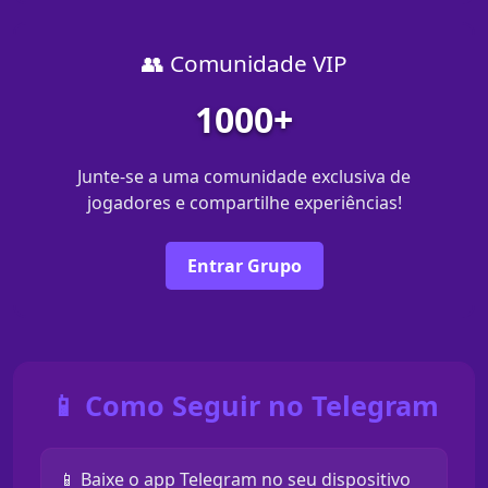
👥 Comunidade VIP
1000+
Junte-se a uma comunidade exclusiva de
jogadores e compartilhe experiências!
Entrar Grupo
📱 Como Seguir no Telegram
📱 Baixe o app Telegram no seu dispositivo