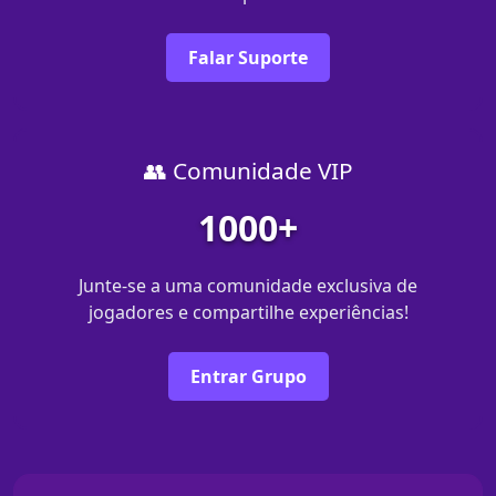
Falar Suporte
👥 Comunidade VIP
1000+
Junte-se a uma comunidade exclusiva de
jogadores e compartilhe experiências!
Entrar Grupo