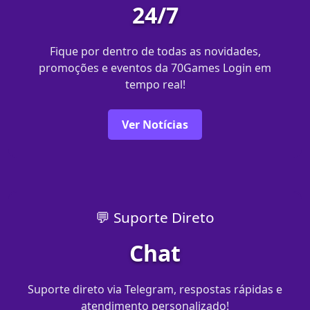
24/7
Fique por dentro de todas as novidades,
promoções e eventos da 70Games Login em
tempo real!
Ver Notícias
💬 Suporte Direto
Chat
Suporte direto via Telegram, respostas rápidas e
atendimento personalizado!