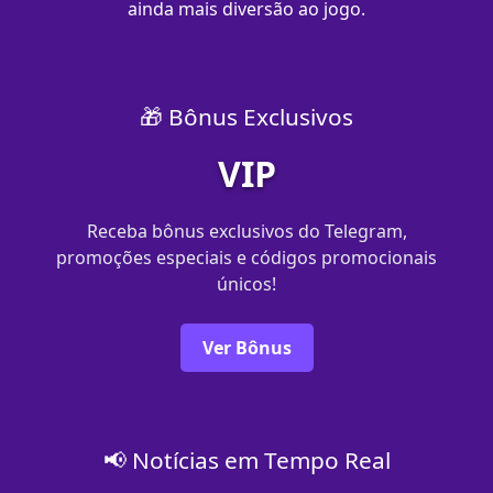
ainda mais diversão ao jogo.
🎁 Bônus Exclusivos
VIP
Receba bônus exclusivos do Telegram,
promoções especiais e códigos promocionais
únicos!
Ver Bônus
📢 Notícias em Tempo Real