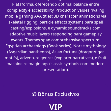
Plataforma, oferecendo optimal balance entre
complexity e accessibility. Production values rivaling
mobile gaming AAA titles: 3D character animations via
skeletal rigging, particle effects systems para spell
casting/explosions, e dynamic soundtracks com
adaptive music layers responding para gameplay
events. Themes span comprehensive spectrum:
Egyptian archaeology (Book series), Norse mythology
(Asgardian pantheons), Asian fortune (dragon/tiger
motifs), adventure genres (explorer narratives), e fruit
machine reimaginings (classic symbols com modern
presentation).
🎁 Bônus Exclusivos
VIP