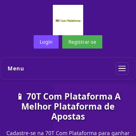
Login
Registrar-se
Menu
📱 70T Com Plataforma A
Melhor Plataforma de
Apostas
Cadastre-se na 70T Com Plataforma para ganhar