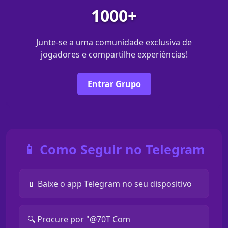
1000+
Junte-se a uma comunidade exclusiva de
jogadores e compartilhe experiências!
Entrar Grupo
📱 Como Seguir no Telegram
📱 Baixe o app Telegram no seu dispositivo
🔍 Procure por "@70T Com