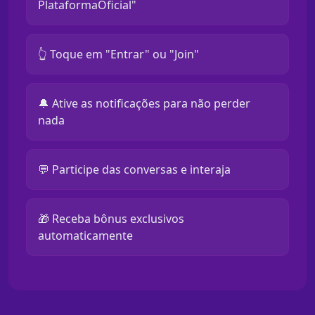
PlataformaOficial"
👆 Toque em "Entrar" ou "Join"
🔔 Ative as notificações para não perder
nada
💬 Participe das conversas e interaja
🎁 Receba bônus exclusivos
automaticamente