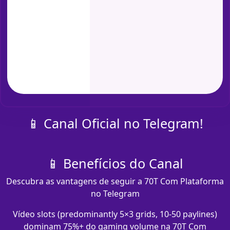
📱 Canal Oficial no Telegram!
📱 Benefícios do Canal
Descubra as vantagens de seguir a 70T Com Plataforma
no Telegram
Vídeo slots (predominantly 5×3 grids, 10-50 paylines)
dominam 75%+ do gaming volume na 70T Com