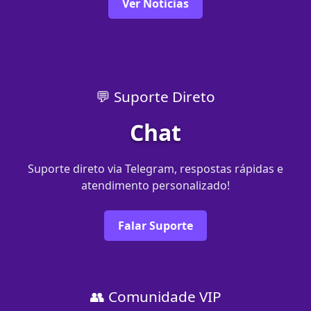
Ver Notícias
💬 Suporte Direto
Chat
Suporte direto via Telegram, respostas rápidas e
atendimento personalizado!
Falar Suporte
👥 Comunidade VIP