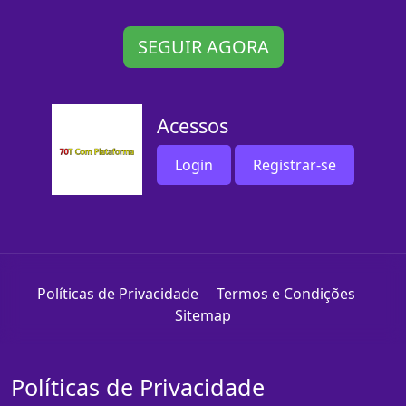
SEGUIR AGORA
Acessos
Login
Registrar-se
Políticas de Privacidade
Termos e Condições
Sitemap
Políticas de Privacidade