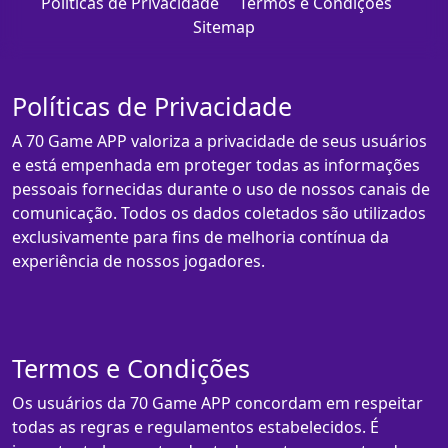
Políticas de Privacidade
Termos e Condições
Sitemap
Políticas de Privacidade
A 70 Game APP valoriza a privacidade de seus usuários
e está empenhada em proteger todas as informações
pessoais fornecidas durante o uso de nossos canais de
comunicação. Todos os dados coletados são utilizados
exclusivamente para fins de melhoria contínua da
experiência de nossos jogadores.
Termos e Condições
Os usuários da 70 Game APP concordam em respeitar
todas as regras e regulamentos estabelecidos. É