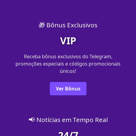
🎁 Bônus Exclusivos
VIP
Receba bônus exclusivos do Telegram,
promoções especiais e códigos promocionais
únicos!
Ver Bônus
📢 Notícias em Tempo Real
24/7