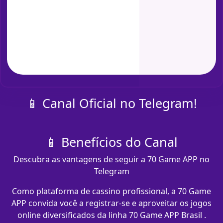
📱 Canal Oficial no Telegram!
📱 Benefícios do Canal
Descubra as vantagens de seguir a 70 Game APP no
Telegram
Como plataforma de cassino profissional, a 70 Game
APP convida você a registrar-se e aproveitar os jogos
online diversificados da linha 70 Game APP Brasil .