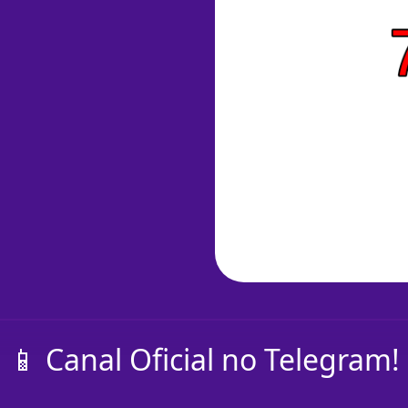
📱 Canal Oficial no Telegram!