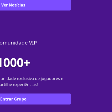
Ver Notícias
Comunidade VIP
1000+
unidade exclusiva de jogadores e
rtilhe experiências!
Entrar Grupo