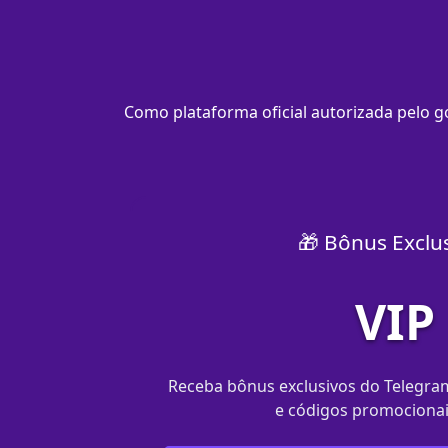
Como plataforma oficial autorizada pelo go
🎁 Bônus Exclu
VIP
Receba bônus exclusivos do Telegra
e códigos promocionai