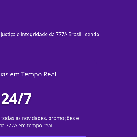
ustiça e integridade da 777A Brasil , sendo
cias em Tempo Real
24/7
e todas as novidades, promoções e
da 777A em tempo real!