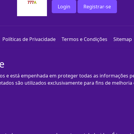
Login
Registrar-se
Políticas de Privacidade
Termos e Condições
Sitemap
de
rios e está empenhada em proteger todas as informações p
tados são utilizados exclusivamente para fins de melhoria