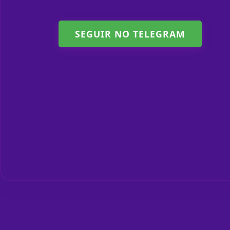
SEGUIR NO TELEGRAM