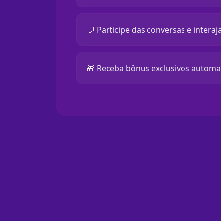
💬 Participe das conversas e interaj
🎁 Receba bônus exclusivos autom