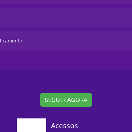
a
aticamente
SEGUIR AGORA
Acessos