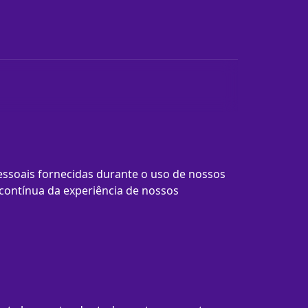
essoais fornecidas durante o uso de nossos
 contínua da experiência de nossos