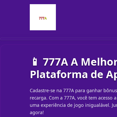
📱 777A A Melho
Plataforma de A
Cadastre-se na 777A para ganhar bônus
recarga. Com a 777A, você tem acesso a
uma experiência de jogo inigualável. J
agora!