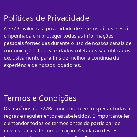
Políticas de Privacidade
A 777Br valoriza a privacidade de seus usuários e está
empenhada em proteger todas as informações
pessoais fornecidas durante o uso de nossos canais de
comunicação. Todos os dados coletados são utilizados
exclusivamente para fins de melhoria contínua da
experiência de nossos jogadores.
Termos e Condições
Os usuários da 777Br concordam em respeitar todas as
regras e regulamentos estabelecidos. É importante ler
e entender todos os termos antes de participar de
nossos canais de comunicação. A violação destes