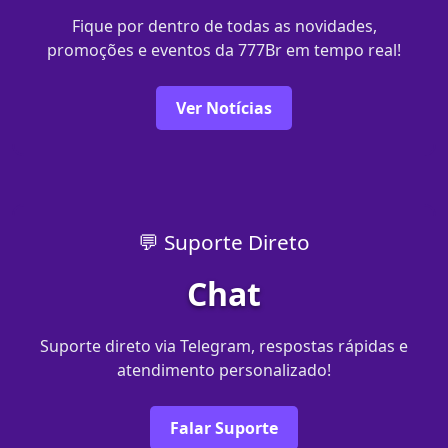
Fique por dentro de todas as novidades,
promoções e eventos da 777Br em tempo real!
Ver Notícias
💬 Suporte Direto
Chat
Suporte direto via Telegram, respostas rápidas e
atendimento personalizado!
Falar Suporte