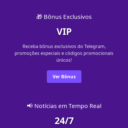
🎁 Bônus Exclusivos
VIP
Receba bônus exclusivos do Telegram,
promoções especiais e códigos promocionais
únicos!
Ver Bônus
📢 Notícias em Tempo Real
24/7