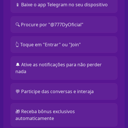
📱 Baixe o app Telegram no seu dispositivo
🔍 Procure por "@777DyOficial"
👆 Toque em "Entrar" ou "Join"
🔔 Ative as notificações para não perder
nada
💬 Participe das conversas e interaja
🎁 Receba bônus exclusivos
automaticamente