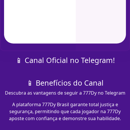
📱 Canal Oficial no Telegram!
📱 Benefícios do Canal
Descubra as vantagens de seguir a 777Dy no Telegram
A plataforma 777Dy Brasil garante total justiça e
segurança, permitindo que cada jogador na 777Dy
aposte com confiança e demonstre sua habilidade.