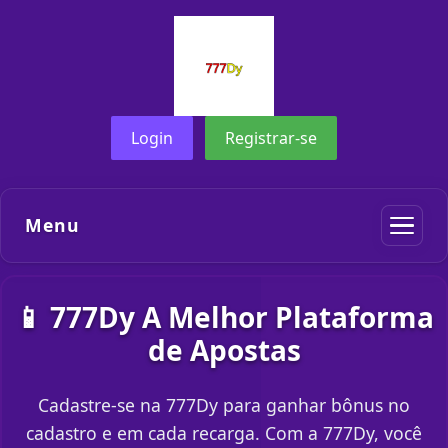
Login
Registrar-se
Menu
📱 777Dy A Melhor Plataforma
de Apostas
Cadastre-se na 777Dy para ganhar bônus no
cadastro e em cada recarga. Com a 777Dy, você