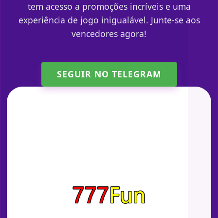
tem acesso a promoções incríveis e uma
experiência de jogo inigualável. Junte-se aos
vencedores agora!
SEGUIR NO TELEGRAM