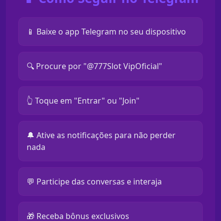
📱 Baixe o app Telegram no seu dispositivo
🔍 Procure por "@777Slot VipOficial"
👆 Toque em "Entrar" ou "Join"
🔔 Ative as notificações para não perder
nada
💬 Participe das conversas e interaja
🎁 Receba bônus exclusivos