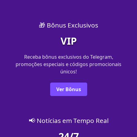
🎁 Bônus Exclusivos
VIP
Receba bônus exclusivos do Telegram,
promoções especiais e códigos promocionais
únicos!
Ver Bônus
📢 Notícias em Tempo Real
24/7