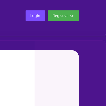
Login
Registrar-se