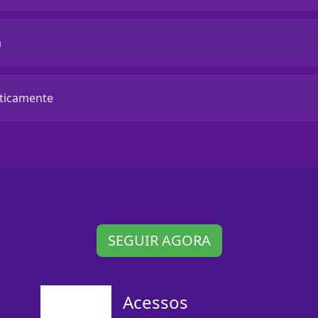
a
aticamente
SEGUIR AGORA
Acessos