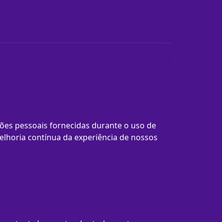
ões pessoais fornecidas durante o uso de
elhoria contínua da experiência de nossos