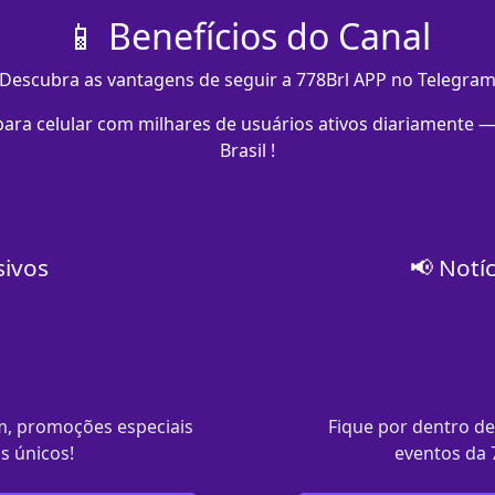
📱 Benefícios do Canal
Descubra as vantagens de seguir a 778Brl APP no Telegra
para celular com milhares de usuários ativos diariamente —
Brasil !
sivos
📢 Notí
m, promoções especiais
Fique por dentro d
s únicos!
eventos da 