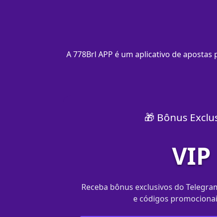
A 778Brl APP é um aplicativo de apostas 
🎁 Bônus Exclu
VIP
Receba bônus exclusivos do Telegra
e códigos promocionai