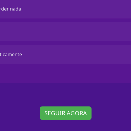
erder nada
a
aticamente
SEGUIR AGORA