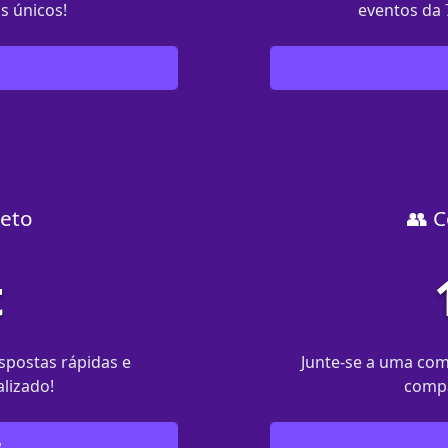
s únicos!
eventos da 
reto
👥 
t
espostas rápidas e
Junte-se a uma com
lizado!
compa
e