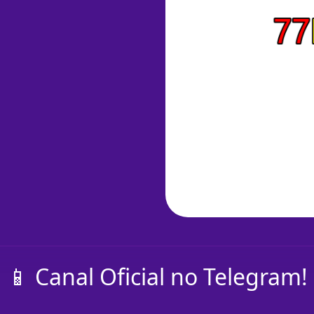
📱 Canal Oficial no Telegram!