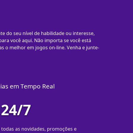
m
do seu nível de habilidade ou interesse,
para você aqui. Não importa se você está
 o melhor em jogos on-line. Venha e junte-
cias em Tempo Real
24/7
e todas as novidades, promoções e