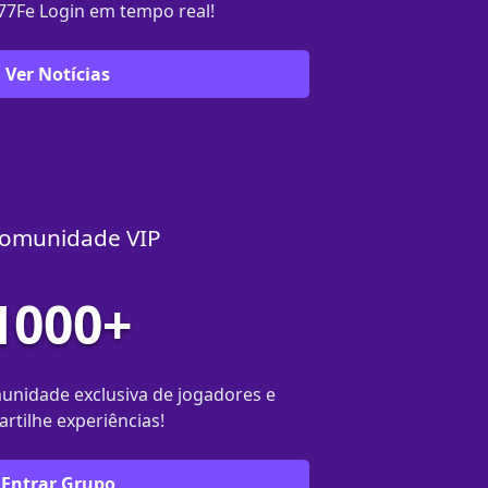
77Fe Login em tempo real!
Ver Notícias
Comunidade VIP
1000+
unidade exclusiva de jogadores e
rtilhe experiências!
Entrar Grupo