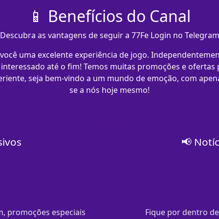
📱 Benefícios do Canal
Descubra as vantagens de seguir a 77Fe Login no Telegra
ocê uma excelente experiência de jogo. Independentemente 
interessado até o fim! Temos muitas promoções e ofertas 
iente, seja bem-vindo a um mundo de emoção, com apenas
se a nós hoje mesmo!
sivos
📢 Notí
m, promoções especiais
Fique por dentro d