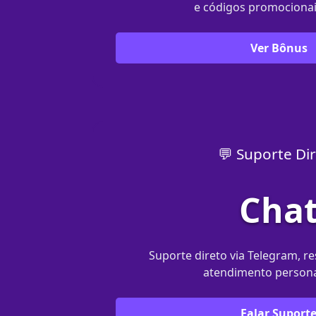
e códigos promocionai
Ver Bônus
💬 Suporte Di
Cha
Suporte direto via Telegram, r
atendimento persona
Falar Suport