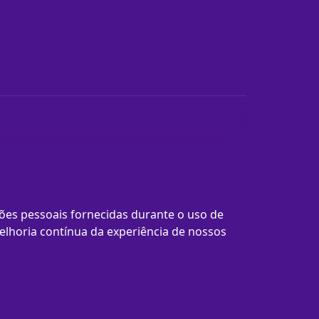
ões pessoais fornecidas durante o uso de
elhoria contínua da experiência de nossos