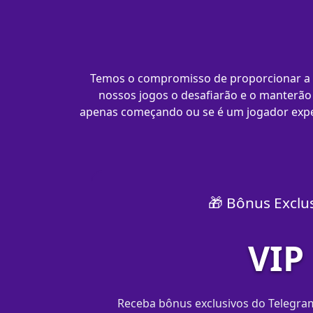
Temos o compromisso de proporcionar a v
nossos jogos o desafiarão e o manterão 
apenas começando ou se é um jogador exper
🎁 Bônus Exclu
VIP
Receba bônus exclusivos do Telegra