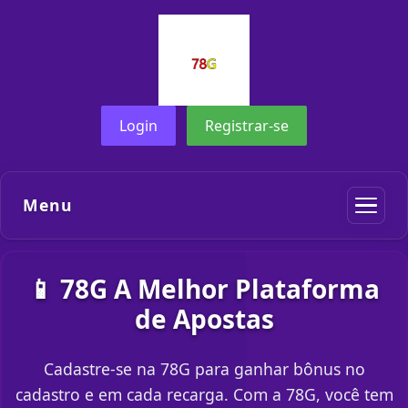
Login
Registrar-se
Menu
📱 78G A Melhor Plataforma
de Apostas
Cadastre-se na 78G para ganhar bônus no
cadastro e em cada recarga. Com a 78G, você tem