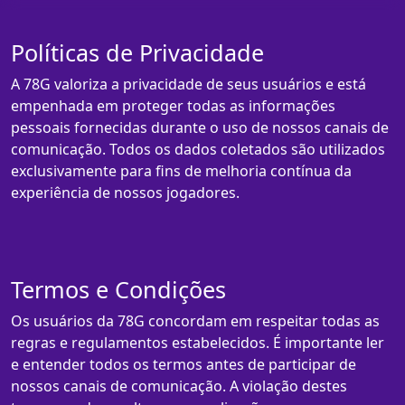
Políticas de Privacidade
A 78G valoriza a privacidade de seus usuários e está
empenhada em proteger todas as informações
pessoais fornecidas durante o uso de nossos canais de
comunicação. Todos os dados coletados são utilizados
exclusivamente para fins de melhoria contínua da
experiência de nossos jogadores.
Termos e Condições
Os usuários da 78G concordam em respeitar todas as
regras e regulamentos estabelecidos. É importante ler
e entender todos os termos antes de participar de
nossos canais de comunicação. A violação destes