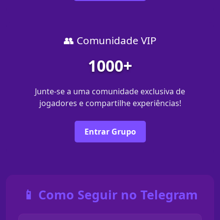
👥 Comunidade VIP
1000+
Junte-se a uma comunidade exclusiva de
jogadores e compartilhe experiências!
Entrar Grupo
📱 Como Seguir no Telegram