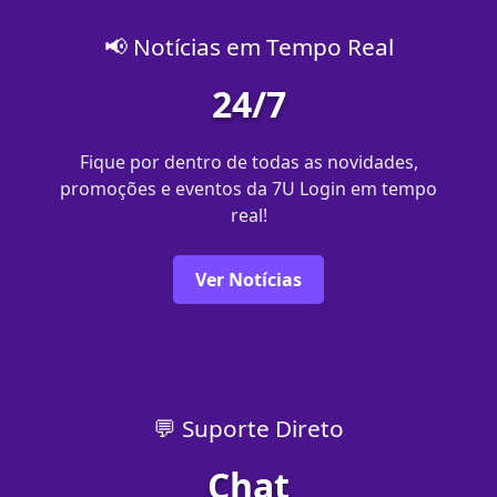
📢 Notícias em Tempo Real
24/7
Fique por dentro de todas as novidades,
promoções e eventos da 7U Login em tempo
real!
Ver Notícias
💬 Suporte Direto
Chat