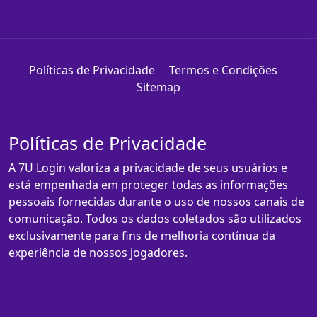
Políticas de Privacidade
Termos e Condições
Sitemap
Políticas de Privacidade
A 7U Login valoriza a privacidade de seus usuários e
está empenhada em proteger todas as informações
pessoais fornecidas durante o uso de nossos canais de
comunicação. Todos os dados coletados são utilizados
exclusivamente para fins de melhoria contínua da
experiência de nossos jogadores.