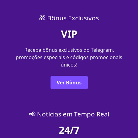
🎁 Bônus Exclusivos
VIP
Receba bônus exclusivos do Telegram,
promoções especiais e códigos promocionais
únicos!
Ver Bônus
📢 Notícias em Tempo Real
24/7