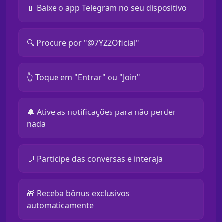
📱 Baixe o app Telegram no seu dispositivo
🔍 Procure por "@7YZZOficial"
👆 Toque em "Entrar" ou "Join"
🔔 Ative as notificações para não perder
nada
💬 Participe das conversas e interaja
🎁 Receba bônus exclusivos
automaticamente