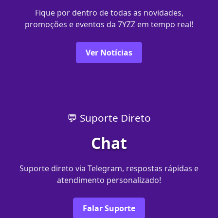
Fique por dentro de todas as novidades,
promoções e eventos da 7YZZ em tempo real!
Ver Notícias
💬 Suporte Direto
Chat
Suporte direto via Telegram, respostas rápidas e
atendimento personalizado!
Falar Suporte