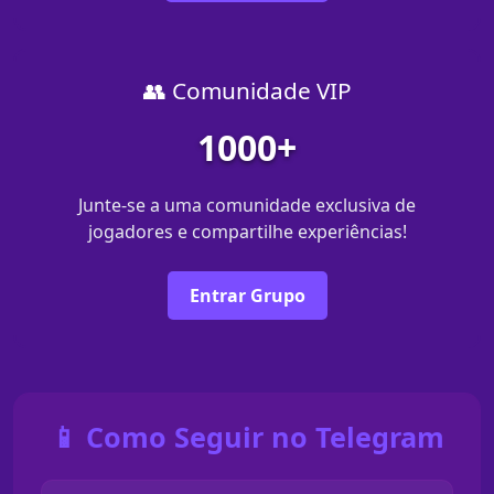
👥 Comunidade VIP
1000+
Junte-se a uma comunidade exclusiva de
jogadores e compartilhe experiências!
Entrar Grupo
📱 Como Seguir no Telegram